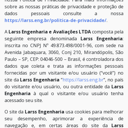
sobre as nossas práticas de privacidade e proteção de
dados pessoais consulte a nossa
https://larss.eng.br/politica-de-privacidade/
.
A
Larss Engenharia e Avaliações LTDA
composta pela
seguinte empresa denominada
Larss Engenharia
:
inscrita no CNPJ Nº 49.873.498/0001-96, com sede na
Avenida Jabaquara, 3060, Conj 210, Mirandópolis, São
Paulo – SP, CEP: 04046-500 – Brasil, é controladora dos
dados que coleta e trata as informações pessoais
fornecidas por um visitante e/ou usuário (“você”) no
site da
Larss Engenharia
“
https://larss.eng.br
“, no país
do visitante e/ou usuário, ou outra entidade da
Larss
Engenharia
à qual o visitante e/ou usuário tenha
acessado seu site.
O site da
Larss Engenharia
usa cookies para melhorar
seu desempenho, aprimorar a experiência de
navegação e, em certas áreas do site da
Larss